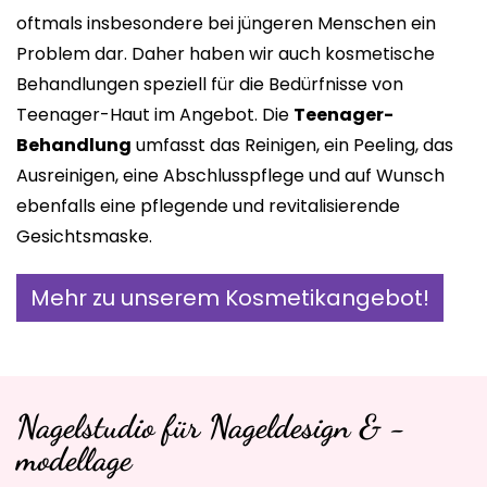
Blickfang by Katrin
oftmals insbesondere bei jüngeren Menschen ein
Problem dar. Daher haben wir auch kosmetische
Ihr Kosmetik- & Nagelstudio mit flexibler
Behandlungen speziell für die Bedürfnisse von
Terminvereinbarung
Teenager-Haut im Angebot. Die
Teenager-
Behandlung
umfasst das Reinigen, ein Peeling, das
Ausreinigen, eine Abschlusspflege und auf Wunsch
ebenfalls eine pflegende und revitalisierende
Gesichtsmaske.
Mehr zu unserem Kosmetikangebot!
Nagelstudio für Nageldesign & -
modellage