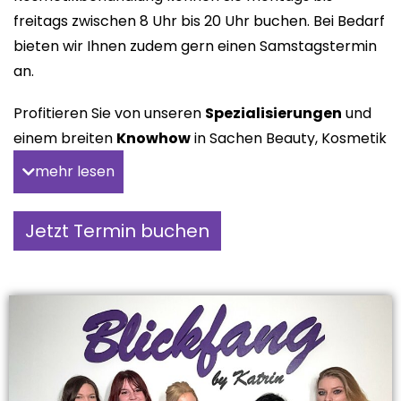
freitags zwischen 8 Uhr bis 20 Uhr buchen. Bei Bedarf
bieten wir Ihnen zudem gern einen Samstagstermin
an.
Profitieren Sie von unseren
Spezialisierungen
und
einem breiten
Knowhow
in Sachen Beauty, Kosmetik
und Pflege!
mehr lesen
Ästhetische Wahrnehmung ist etwas sehr
Individuelles, daher bevorzugt im Beauty-Bereich
Jetzt Termin buchen
jeder unterschiedliche Styles und Methoden. Wir
beraten Sie kompetent und stellen uns auf Sie und
Ihre Wünsche
ein. Der eigene Anspruch an unsere
Arbeitsqualität und das besondere Maß an
Aufmerksamkeit, mit der wir unseren Kunden
begegnen, gewährleistet Ihnen dabei eine optimale