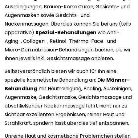
Mehrfachbehandlungen möglich und gegebenenfalls
Ausreinigungen, Brauen-Korrekturen, Gesichts- und
sinnvoll. Lassen Sie sich gern vorab von un
s
beraten
!
Augenmasken sowie Gesichts- und
Nackenmassagen. Überdies können Sie bei uns (teils
Unser Team weiß, dass Ihr Job- oder Familienalltag
apparative)
Spezial-Behandlungen
wie Anti-
ziemlich anstrengend sein kann.
Aging-, Collagen-, Retinol-Thermo-Face- und
Deshalb möchten wir Ihnen die Zeit bei uns so
Micro-Dermabrasion-Behandlungen buchen, die wir
angenehm wie möglich gestalten: Sobald Sie unser
Ihnen jeweils inkl. Gesichtsmassage anbieten.
Kosmetikstudio betreten, tauchen Sie in eine
Selbstverständlich bieten wir auch für Ihn eine
besondere Welt ein. Sie dürfen sich auf einen
spezielle kosmetische Behandlung an: Die
Männer-
Rundum-Kosmetik-Service
freuen, der keine
Behandlung
mit Hautreinigung, Peeling, Ausreinigen,
Wünsche offenlässt. Nach Ihrer Kosmetikbehandlung
Augenmaske, Gesichtsmaske, Gesichtsmassage und
fühlen Sie sich schöner, entspannter und haben
abschließender Nackenmassage führt nicht nur zu
wieder neue Energie für den Alltag.
sichtbar exzellenten Ergebnissen, reiner Haut und
Wir freuen uns auf Ihren Besuch in einem unserer
Strahlkraft, sondern lässt überdies tief entspannen.
Kosmetikstudios in Coswig oder Meißen!
Unreine Haut und kosmetische Problemchen stellen