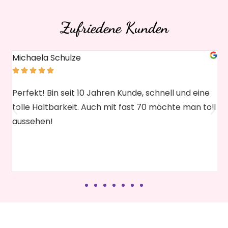
Zufriedene Kunden
Michaela Schulze
U





Perfekt! Bin seit 10 Jahren Kunde, schnell und eine
G
tolle Haltbarkeit. Auch mit fast 70 möchte man toll
k
d
aussehen!
n
s
h